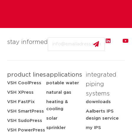
Email
stay informed
product lines
applications
integrated
VSH CoolPress
potable water
piping
VSH XPress
natural gas
systems
VSH FastFix
heating &
downloads
cooling
VSH SmartPress
Aalberts IPS
solar
design service
VSH SudoPress
sprinkler
my IPS
VSH PowerPress