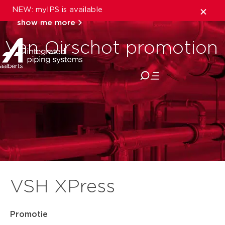
NEW: myIPS is available
show me more
Van Oirschot promotion
close
VSH XPress
Promotie