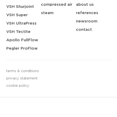
compressed air
about us
VSH Shurjoint
steam
references
VSH Super
newsroom
VSH UltraPress
contact
VSH Tectite
Apollo FullFlow
Pegler ProFlow
terms & conditions
privacy statement
cookie policy
3 downloads geselecteerd